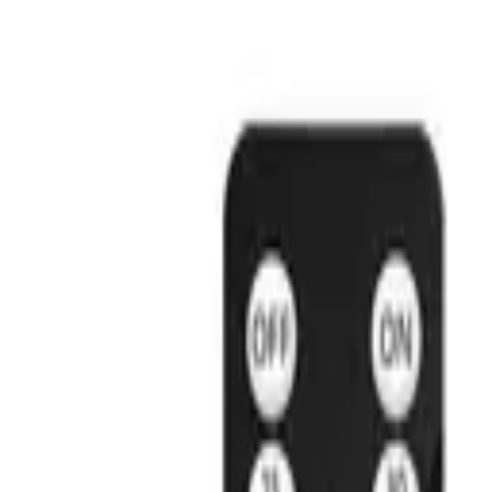
110.000 ₫
90.000 ₫
-
18
%
SKU:
HT-LHR02
Trạng thái
Còn hàng
Tư vấn mua hàng
Nhận tư vấn nhanh qua điện thoại hoặc Zalo
Nhắn Zalo
Gọi điện