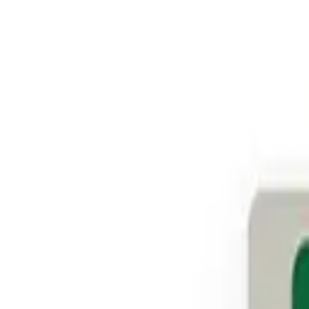
1.290.000 ₫
1.090.000 ₫
-
16
%
SKU:
Lazico EV02
Trạng thái
Còn hàng
Tư vấn mua hàng
Nhận tư vấn nhanh qua điện thoại hoặc Zalo
Nhắn Zalo
Gọi điện