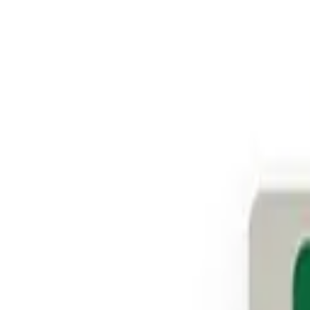
1.200.000 ₫
900.000 ₫
-
25
%
SKU:
Lazico ES01B
Trạng thái
Còn hàng
Tư vấn mua hàng
Nhận tư vấn nhanh qua điện thoại hoặc Zalo
Nhắn Zalo
Gọi điện